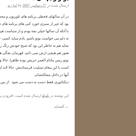
ارسال شده در
27 دسامبر 2007
by
لوا زند
در آن سالهای قحطی برنامه های تلوزیون و محدود
بود که غیر از سبزی خورد کنی های برنامه های ت
با آنکه آن سالها خیلی بچه بودم و از سیاست ه
ته دلم می خواست بوتو باشم. یادم میاید کسی –
شاید هم به خاطر این بود که صبح خودش زنگ زد و
هنوز هم هیچی ازش نمی دانم- قهرمان بچگی ها
بوتو ریس مادام العمر حزبش بوده ظاهرا. حالا 
است با این پیغام تسلیت فرستادنش. حالا لابد 
آنها در داخل مملکتشان.
دیکتاتوری فقط دست به دست می شود . از بین 
این نوشته در
بلوط
ارسال شده است. افزودن
پی
←
آفساید