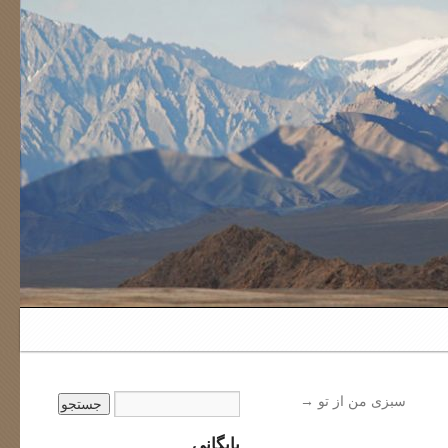
سبزی من از تو
→
بایگانی