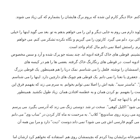
نم. حالا دیگر کارم این شده که بروم برگ هایشان را بشمارم که کی زیاد می شوند.
د دارم می روم به جایی دیگر و این را می خواهم بدهم به تو. بعد می گوید اینها را خیلی
ی برد. دلم می گیرد. کارتون را می گیریم و نگاه نکرده تشکر می کنم. می خواهم
رم. راستش اصلا نمی دانم مال کدام واحد است.
می نشینم. قوطی های خاک گرفته ادویه اند. چند بسته جو پرک شده و آرد و سس مخصوص
ویه است. در قوطی های رنگارنگ خاک گرفته. بعضی ها را هم در کیسه های
 اسمشان را نوشته. فلفل را می شناسم. نمک دریا را هم همینطور. یک قوطی بزرگ
ی یا نعنا را نمی دانم. یک قوطی هم چوبک های دارچین دارد. اینها را می شناسم.
”. “ماستر سید”. بقیه اش را اصلا نمی توانم بخوانم. به سرم می زند که بفهمم فرق این
یست را بفهمم. بو کردن همان و به عطسه افتادن همان. زیاد طول نکشید. همینطور
. با اینها چه کنم؟
ی شود” اکلیل کوهی”. سخت تر شد. دوستی زنگ می زند که آدرسی بگیرد. می پرسم
ید می ریزند روی ساندویچ” کلاب”. به مرحمت نه ماه کار کردن در “ساب وی” می دانم
د می گویم فارسی اش چی می شود؟ نمی داند.دوست “دیت” دارد و مرا بین همه آن
زخانه برایشان پیدا کردم که بچینمشان روی هم. استفاده که نخواهم کرد ازشان اما