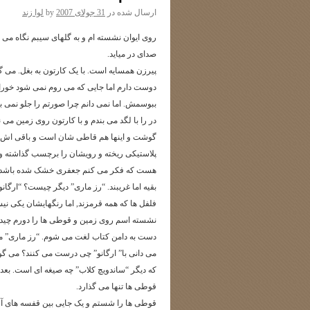
ارسال شده در
31 جولای 2007
by
لوا زند
روی ایوان نشسته ام و به گلهای سیبم نگاه می ک
صدای در میاید.
پیرزن همسایه است. با یک کارتون به بغل. می گوی
دوست دارم اما جایی که می روم نمی شود خوراک
ببوسمش. اما نمی دانم چرا صورتم را جلو نمی ب
در را با لگد می بندم و با کارتون روی زمین 
گوشت و اینها هم قاطی شان است و باقی اش اد
پلاستیکی ریخته و رویشان را برچسب گذاشته و
هست که فکر می کنم جعفری خشک شده باشد. جعفر
بقیه اما غریبند. “رز ماری” دیگر چیست؟ “ارگانو
فلفل ها که همه قرمزند, اما رنگهایشان یکی ن
نشسته اسم روی زمین و قوطی ها را دورم چیده ام
دست به دامن کتاب لغت می شوم. “رز ماری” م
می دانی با” ارگانو” چی درست می کنند؟ می گو
که دیگر “ساندویچ کلاب” چه صیغه ای است. بع
قوطی ها تنها می گذارد.
قوطی ها را شستم و یک جایی بین قفسه های آشپ