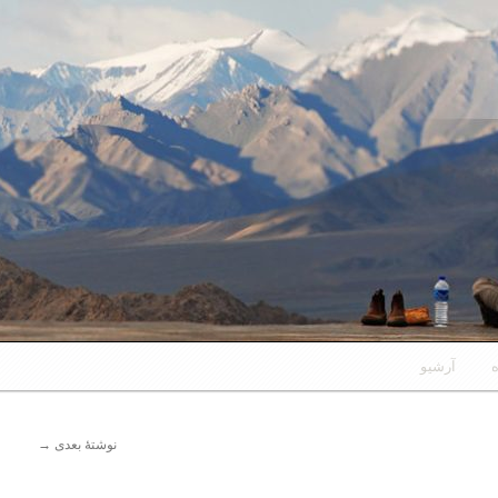
ه
آرشیو
نوشتهٔ بعدی
→