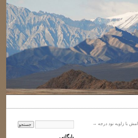
امش با زاویه نود درجه
→
بایگانی