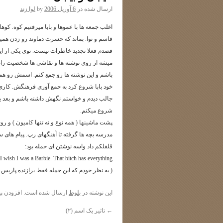
ارسال شده در
6 آوریل 2006
by
لوا زند
اغلب جمعه ها با عموها و بابا میرفتیم کوه. کو
قاسم و نوا. بماند که حسرت دماوند رو زدن همی
قصدم فعلا تجدید خاطرات نیست. توی یکی از ای
میشه از روی نوشته ها و نقاشی ها شخصیت رانند
باشم و این نوشته ها رو جمع کنم. اسمش رو هم
خود بابا شروع کرد به جمع آوری فرهنگش. کاری ک
جالب دیدم و خواستم نگهش داشته باشم و بعد یا
شروع میکنم.
پشت ماشینها ( همه نوع و نه تنها کامیون ) و ر
مدرسه بچه ها گرفته تا آهنگهای رپ. پیام های س
قلقلکم داد واسه نوشتن ای جمله بود:
I wish I was a Barbie. That bitch has everything
( به نظر خودم که این جمله فقط برازنده پاریس
این نوشته در
بلوط
ارسال شده است. افزودن
پی
←
تاثیر یک اسم (۲)