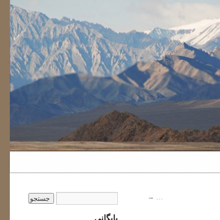
→
…
بایگانی