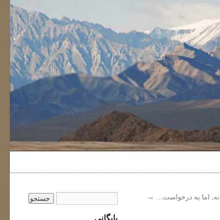
نه, اما یه درخواست…
→
بایگانی