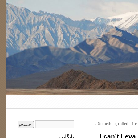
→
Something called Life
“I can’t Lev
بایگانی