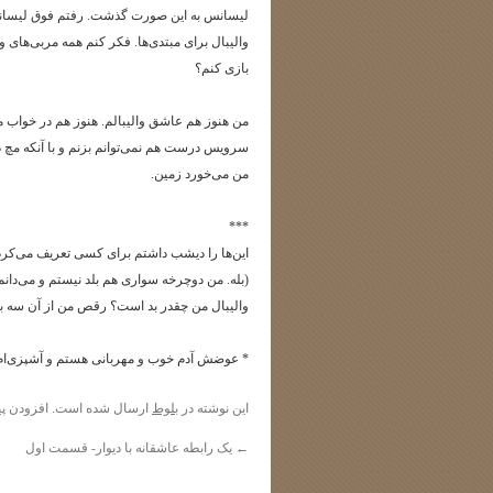
لیسانس به این صورت گذشت. رفتم فوق لیسانس و
والیبال برای مبتدی‌ها. فکر کنم همه مربی‌های وا
بازی کنم؟
من هنوز هم عاشق والیبالم. هنوز هم در خواب م
سرویس درست هم نمی‌توانم بزنم و با آنکه مچ د
من می‌خورد زمین.
***
این‌ها را دیشب داشتم برای کسی تعریف می‌کردم
(بله. من دوچرخه سواری هم بلد نیستم و می‌دانم
والیبال من چقدر بد است؟ رقص من از آن سه برا
* عوضش آدم خوب و مهربانی هستم و آشپزی‌ام
این نوشته در
بلوط
ارسال شده است. افزودن
پی
←
یک رابطه عاشقانه با دیوار- قسمت اول