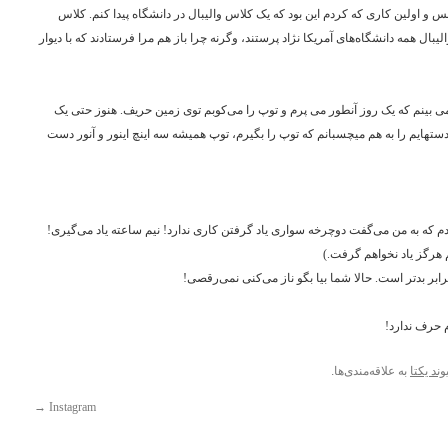
 اولین کاری که کردم این بود که یک کلاس والیبال در دانشگاه پیدا کنم. کلاس
لیبال همه دانشگاه‌های آمریکا نژاد پرستند، وگرنه چرا باز هم مرا فرستادند که با دیوار
ی بینم که یک روز آنطور می پرم و توپ را می‌کوبم توی زمین حریف. هنوز حتی یک
ستهایم را به هم میچسبانم که توپ را بگیرم، توپ همیشه سه اینچ اینور و آنور دست
 که به من می‌گفت دوچرخه سواری یاد گرفتن کاری ندارد! نیم ساعته یاد می‌گیری!
 هرگز یاد نخواهم گرفت.)
بر بدتر است. حالا شما بیا بگو ناز می‌کنی نمی‌رقصی!
 حرف ندارد!
وند یکتا
به علاقه‌مندی‌ها.
→
Instagram