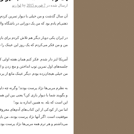
ارسال شده در
7 فوریه 2015
by
لوا زند
آن سال گذشت و من خیلی با دیوار تمرین کردم. 
ذهنی‌ام یادم بود که من یک دورانی در باشگاه وال
در ایران یکی دوبار دیگر هم تلاش کردم برای باز
من و من فکر می‌کردم که یک روز این عینک را
آمریکا لنز دار شدم. فکر کنم همان هفته اولی که
جلسه‌های اول تمرین توپ انداختن و مچ زدن و این 
من خیلی هیجان‌زده بودم. دیگر عینک مانع از پرش
به نظرم مربی‌ها نژاد پرست بودند! وگرنه چه د
و بگویند شما با دیوار بازی کن؟ یعنی بین این هم
این است که بله. به همین اندازه بد بود!
اما من از کودکی از این کتاب‌های آدم‌های معر
موفقیت است. اگر آنها نژاد پرست بودند، من باید 
می‌داشتم و هر ترم همه مربی‌ها نژاد پرست بودند