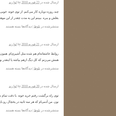
ارسال شده در
23 فوریه 2010
by
لوا زند
چند روزه دوباره کار می‌‌کنم. از توی خونه. خوبی
بغلش و ببره. ببینم این یه مدت چقدر از این م
برای
منتشرشده در
بلوط
|
دیدگاه‌ها
بسته هستند
قصه‌های
من
و
ارسال شده در
21 فوریه 2010
by
لوا زند
میزم-
یک
روابط عاشقانه‌ام هم شده مثل آشپزی‌ام. همون ا
همش می‌زنم که کل دیگ ازهم بپاشه یا اینقدر 
برای
منتشرشده در
بلوط
|
دیدگاه‌ها
بسته هستند
ارسال شده در
20 فوریه 2010
by
لوا زند
توی راه برگشت رفتم خرید خونه. با دقت تمام 
نون. من آدمی‌ام که هر سه ثانیه در یخچال رو ب
برای
منتشرشده در
بلوط
|
دیدگاه‌ها
بسته هستند