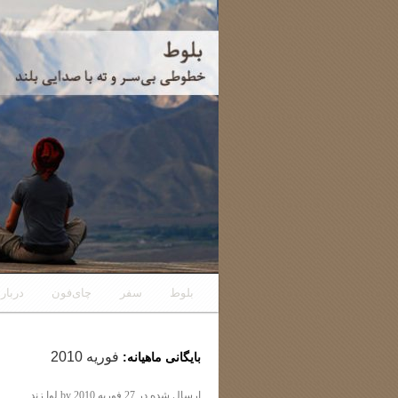
رفتن
بلوط
سفر
چای‌فون
دربار
به
فوریه 2010
بایگانی ماهیانه:
نوشته‌ها
ارسال شده در
27 فوریه 2010
by
لوا زند