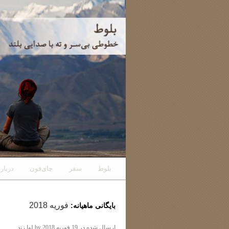
رفتن
بلوط
سفر
چای‌فون
دربار
به
فوریه 2018
بایگانی ماهیانه:
نوشته‌ها
ارسال شده در
19 فوریه 2018
by
لوا زند