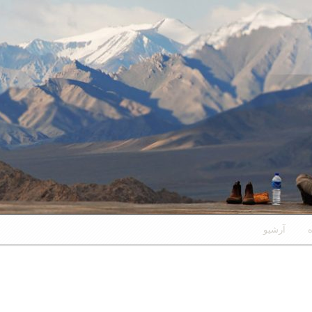
ه
آرشیو