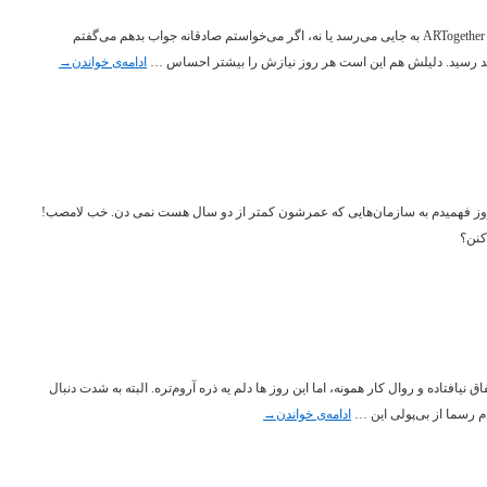
اگر دو ماه پیش از من می‌پرسیدند می‌دانم وضع ARTogether به جایی می‌رسد یا نه، اگر می‌خواستم صادقانه جواب بدهم می‌گفتم
خواهد رسید. دلیلش هم این است هر روز نیازش را بیشتر احساس …
ادامه‌ی خواندن
→
مروز فهمیدم به سازما‌ن‌هایی که عمرشون کمتر از دو سال هست نمی دن. خب لامصب‌!
کنن؟
 نیافتاده و روال کار همونه، اما این روز ها دلم یه ذره آروم‌تره. البته به شدت دنبال
م رسما از بی‌پولی این …
ادامه‌ی خواندن
→