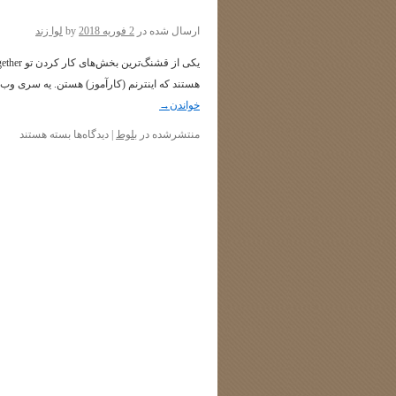
ارسال شده در
2 فوریه 2018
by
لوا زند
هستند که اینترنم (کارآموز) هستن. یه سری وب‌
خواندن
→
برای
منتشرشده در
بلوط
|
دیدگاه‌ها
بسته هستند