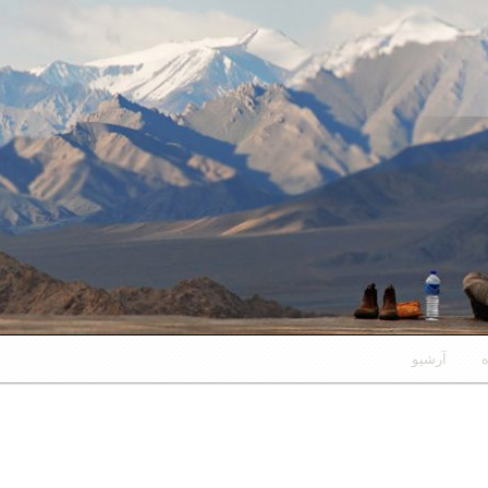
ه
آرشیو