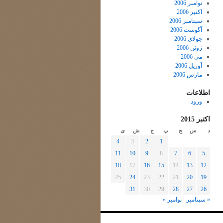
نوامبر 2006
اکتبر 2006
سپتامبر 2006
آگوست 2006
جولای 2006
ژوئن 2006
می 2006
آوریل 2006
مارس 2006
اطلاعات
ورود
اکتبر 2015
د
س
چ
پ
ج
ش
ی
4
3
2
1
11
10
9
8
7
6
5
18
17
16
15
14
13
12
25
24
23
22
21
20
19
31
30
29
28
27
26
« سپتامبر
نوامبر »