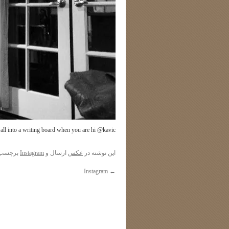
all into a writing board when you are hi @kavic
این نوشته در
عکس
ارسال و
Instagram
برچسب 
Instagram
←