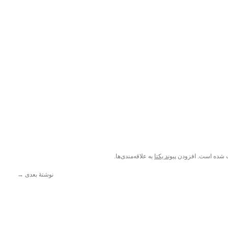
شده است. افزودن
پیوند یکتا
به علاقه‌مندی‌ها.
نوشتهٔ بعدی
→