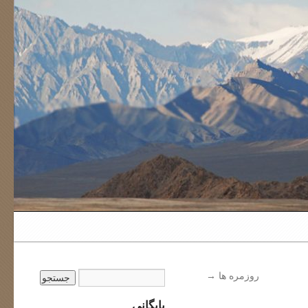
روزمره ها
→
بایگانی