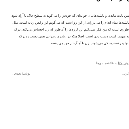
ین ثابت مانده، و پاشنه‌هایتان جوانه‌ای که خودش را می‌کوبد به سطح خاک تا آزاد شود
اشنه‌ها تمام اندام را می‌لرزاند. از این رو است که می‌گویم این رقص زنانه است، مثل
ری است که من فکر نمی‌کنم این لرزه‌ها را آن‌طور که زن احساس می‌کند، درک
از همه مهمتر است دست زدن است. اصلا چکه در زبان مازندرانی یعنی دست زدن که
ا و رقصنده یکی می‌شوند. زن با آهنگ تن خود می‌رقصد.
وند یکتا
به علاقه‌مندی‌ها.
غربی
نوشتهٔ بعدی
→