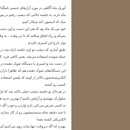
آوریل ماه آگاهی در مورد آزارهای جنسی نامگذا
ماه دارند. یه جلسه جالبی که دیشب رفتم در مور
میاد که اذیتمون کنه چیکار کنیم.
خود من یک ماه بود که هی این دست و اون دست م
نمی‌آم و زیاد اتفاق میافته که تا دیر وقت – یه
پول خرج این اسپری نکردم.
طبق آماری که دیشب تو اون جلسه ارایه شد در ب
حمله شونده استفاده می‌شه. یعنی کافی فرد- که 
از دست بده و اسپری یا دستگاه شوک دهنده در 
این دستگاه‌های شوک دهنده هم که ظاهرا بازارشو
الکتریسته‌شون بالاتر از اونیه که پلیس استفاده 
کسی رو کشته.
در هرحال تو جلسه دیشب خیلی تاکید شد که اولا ب
شلوارک نپوشیم و آرایش نکنیم!) بهترین حربه هم ا
به کسی تعرض می‌کنن تازه واردن و خوب اگه خیا
تا چند دقیقه تمام سیستمشون رو از کار بندازه.
الکتریکی کشته بشه!
بهتر‌ه که اگه دیروقت تنها پیاده روی می‌کنیم آی