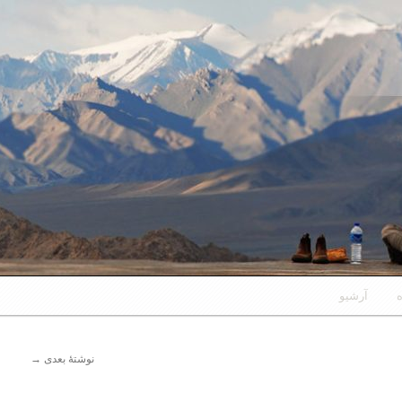
ه
آرشیو
نوشتهٔ بعدی
→