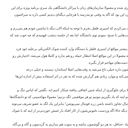
ری شده و معمولا سازمان‌های زنان یا مراکز دانشگاهی یک سری برنامه ویژه برای این
د این بود که اگه یه وقتی تو مدرسه یا هرجایی دیگه‌ای دیدیم کسی داره به سراغمون
ی‌کردم که اسپری فلفل بخرم با توجه به اینکه الان دیگه با ماشین خودم هم نمی‌رم و
 وقت‌هایی تا صبح- بمونم توی دانشگاه. اما بعد از جلسه دیشب فهمیدم که چه خوب شد که
یشتر مواقع از اسپری فلفل یا دستگاه وارد کننده شوک الکتریکی برعلیه خود فرد
معمولا در این مواقع اصلا انتظار حمله رو هم نداره و کاملا هول می‌شه- اختیارش رو
دست‌های مهاجم قرار بگیره.
ن داره خیلی داغ می‌شه یه وقت‌هایی اصلا استاندارد نیستند و خیلی درجه
می‌کنه و موارد زیادی هم گزارش شده که یه نفر در اثر استفاده بیش از اندازه این‌ها
رای جلوگیری از اینکه چنین اتفاقی بیافته چیکار کنیم (نه. نگفتن که لباس تنگ و
ینه که یاد بگیریم بتونیم تو هر موقعیتی لگد بزنیم! معمولا مهاجمینی که تو دانشگاه‌ها
ل تجاوز داشته باشن زره فوتبال نمی‌پوشن! بنابراین یک لگد به عضو شریف می‌تونه
 دیگه حالا اگه وردست ناموس‌شون از کار افتاد باز غمش خوردنی‌تر از اینه که با شوک
‌پاد -حداقل- به هر دو گوشمون نباشه و یه سوت هم بندازیم به گردنمون و گاه و بی‌گاه