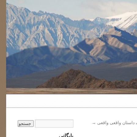
 داستان واقعی واقعی
→
بایگانی