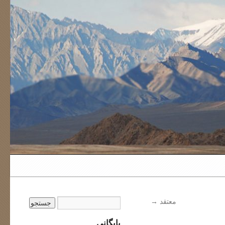
معتقد
→
بایگانی