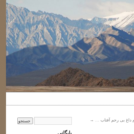
 داغ بی رحم آفتاب …
→
بایگانی