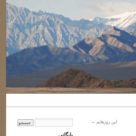
این روزهایم
→
بایگانی