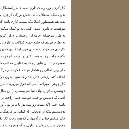
کار کردن رو دوست دارم. نه به خاطر استقلال 
بدون شک استقلال مالی بخش بزرگی از جریان 
بقیه هم همینطور. اصلا مگه میشه کاری باشه ک
موفقیت یه دایره است . کسی به تو کمک میکنه 
به طرز بیرحمانه ای ملاک ارزشیابی ام کار کرد
به نظرم فردی که جامع جمیع کمالات و علوم باشه
کارهای خیرخواهانه به جای خود, اما کاری که پ
بگیره و آخر روز بدونه اینقدر در آورده. آخ مزه دا
نمیفهمم انسان هایی رو که به عناوین مختلف کار 
های بین المللی رو شامل میشه. فکر نکنم هرگز 
اضافه کنه ارزشی قائل باشم که سواد بدون حرک
کار جوهر آدمیزاده. آدمی که عرق میریزه تا سرب
دونستن تمام زبانهای دنیا هم بیشتره .( این م
آدمی که دستش تو جیب خودشه خیلی راحت تر نه
باشه. حتی اگه دست زورمند پدر یا مادر نون آور
ندونستیم بلکه از اونجایی که گدایی در فرهنگ م
فکر میکنم خیلی از آدمهایی که هیچ وقت کار نکر
مجبور میشدن پول در بیارن, دیگه هیچ وقت کار 