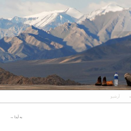
ه
آرشیو
به آیدا
→