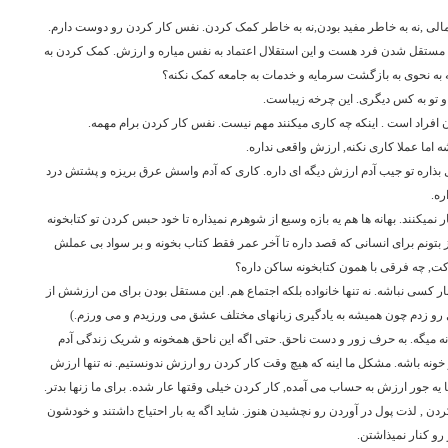
مالی ,نه به خاطر مفید بودن,نه به خاطر کمک کردن. نفس کار کردن رو دوست دارم.
مستقل شدن فرد هست و این استقلال اعتماد به نفس میاره و ارزش. کمک کردن به
ه به نحوی به بازگشت سرمایه و خدمات به جامعه کمک نکنه؟
و تو به کس دیگری. این چرخه زیباست.
ن افراد است . اینکه چه کاری میکنند مهم نیست. نفس کار کردن برام مهمه.
 اما عملا کاری نکنه, ارزش واقعی نداره.
ول بذاره تو جیب آدم ارزش دیگه ای داره. کاری که آدم واسش عرق بریزه و پشتش درد
ره.
نمیکنند. بهانه ها هم یه بازه وسیع از شوهرم نمیذاره تا خود حبس کردن تو کتابخونه
بتونم برای انسانی که قصد داره تا آخر عمر فقط کتاب بخونه و بر سواد بی عملش
ت, چه فرقی با همون کتابخونه ساکن داره؟
ار کسی نباشه. نه تنها خانواده بلکه اجتماع هم. این مستقل بودن برای من ارزشش از
ثال رو زدم چون همیشه به یادگیری زبانهای مختلف عشق می ورزیدم و می ورزم.)
 میگه. به حرف زور و دست ناحق. حتی اگه این ناحق همخونه و شریک زندگی آدم
 خونه باشه. مشکل ما اینه که هیچ وقت کار کردن رو ارزش ندونستیم. نه تنها ارزش
ا یه جور ارزش به حساب می آمده, کار کردن خیلی وقتها عار شده. برای ما زنها بدتر.
دن , لذت پول در آوردن رو نچشیدن هنوز. شاید اگه یه بار احتیاج داشتند و خودشون
رو کنار نمیذاشتن.