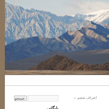
اعتراف ششم
→
بایگانی