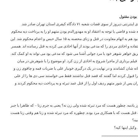
 بودن مقتول
گروه اجتماعى: حکم متهمان به قتل پرونده اخاذى اینترنتى دیروز از سوى قضات شعبه ۷۱ دادگاه کیفرى استان تهران صادر شد.
 شده و قاضى با توجه به اعتقاد او به مهدورالدم بودن متهم او را به پرداخت دیه محکوم
کرد. اعظم همسر او که متهم ردیف دوم پرونده بود هم به اتهام معاونت در قتل و زناى محصنه به ۱۵ سال حبس و اعدام محکوم شد. این
ده و اخاذى مردى را که مدعى بودند از آنها اخاذى مى کرده به قتل رسانده اند. همسر
 خواهر شوهر خود با مرد جوانى آشنا مى شود که مدعى بود مى تواند به او کمک کند.
 فیلم بردارى از ماجرا شروع به اخاذى از زن کرد. او موضوع را با شوهرش در میان
نه شان کشاندند و در نهایت در یک درگیرى خونبار على با ضربات قمه و چاقوى زن و
را قبول کردند اما گفتند که قصد قتل نداشتند فقط مى خواستند سى دى ها را از على
 کیفرى استان تهران پس از شور متهم ردیف اول را از قتل عمد تبرئه و به پرداخت دیه محکوم کردند و
 یادمه. چطور هست که مرد تبرئه شده ولی زن نه؟ یعنی به جرم زنا – که ظاهرا با جبر
گه قتل هست که با همکاری مرد بوده, چطوره که مرد تبرئه شده و زنا هم وقتی زنا هست
مه؟
وکیل اینها کیه؟
ـــــــــــــــــــــــــــــ