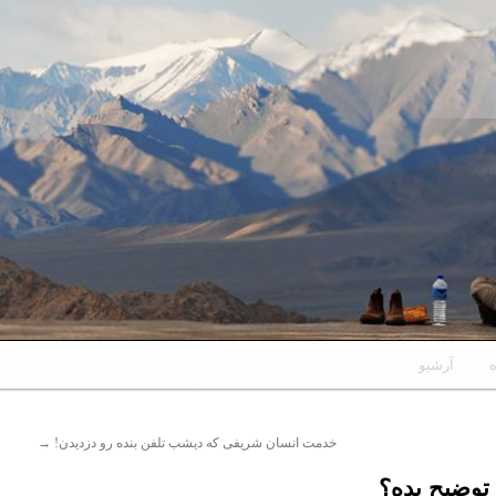
ه
آرشیو
خدمت انسان شریفی که دیشب تلفن بنده رو دزدیدن!
→
توضیح بده؟