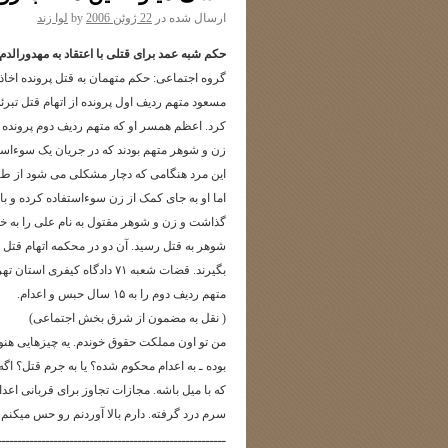
ارسال شده در
22 ژوئن 2006
by
لوا زند
حکم شبه عمد براى قتلى با اعتقاد به مهدورالدم
مسعود متهم ردیف اول پرونده از اتهام قتل تبرئه
زن و شوهر متهم بودند که در جریان یک سوءاستفا
این مرد هنگامى که دچار مشکلى مى شود از طریق
اما او به جاى کمک از زن سوءاستفاده کرده و با
گذاشت و زن و شوهر مقتول به نام على را به خا
شوهر به قتل رسید. آن دو در محکمه اتهام قتل 
بگیرند. قضات شعبه ۷۱ دادگاه
متهم ردیف دوم را به ۱۵ سال حبس و اعدام.
( نقل به مضمون از شرق بخش اجتماعی)
من تو اون مملکت حقوق خوندم. یه چیزهایی هنوز
بوده ـ به اعدام محکوم شده؟ یا به جرم قتل؟ ا
که با میل باشه. مجازات تجاوز برای قربانی اعدا
سرم درد گرفته. دارم بالا آوردنم رو حس میکنم. 
ـــــــــــــــــــــــــــــــــــــــــــــــــــــــــ