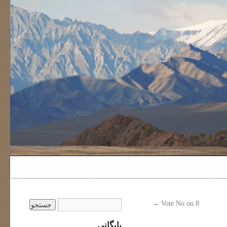
→
Vote No on 8
بایگانی