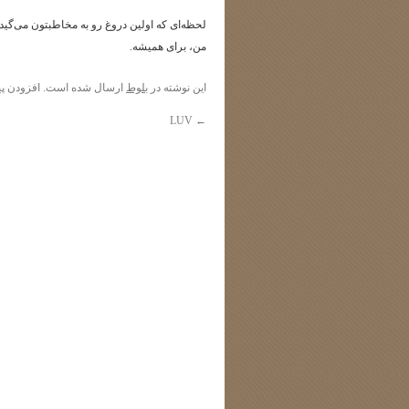
لحظه‌ای که اولین دروغ رو به مخاطبتون می‌گید 
من، برای همیشه.
این نوشته در
بلوط
ارسال شده است. افزودن
پی
LUV
←