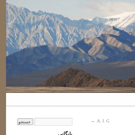
→
A. I. G.
بایگانی