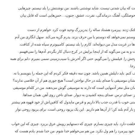
ه بیان شدنی نیست. شاید نوشتنی باشند. من نوشتنش را بلد نیستم. چیزهایی
صلگی، آهنگ، درماندگی،‌ نفرت، عشق، جنون،‌…حس‌هایی است که قابل بیان
تک زدند. پیرمرد هشتاد ساله را. پدربزرگ وحید فوت کرد. خواهرم از دست
م نمی‌خواهد که دوستم با من حرف بزند. پدرم گریه می‌کند. سهل انگاری من آدم
ا در غربت مدل من دیوانه‌اند. کارم را بلد نیستم. کامپیوترم سیاه شده از کثافت.
و به من می‌گوید که از اینجا برایش در کرج دنبال کار بگردم. آدم‌ها را نمی‌فهمم.
ش را. فیلمش را می‌گویم. حتی اگر آخرش با سیب‌زمینی سمی بمیرم. دلم برای همه
جا.
 کنم. باید دلیلش همین باشد. چون سه دقیقه فکر کردم که این جمله را بنویسم یا نه.
ان موسیقی با صدای بلند در حال نواختن است؟ هیچ جوری هم از آن خلاصی ندارند؟
ان مثل مغز آدمهایی است که دارند به موسیقی گوش می‌دهند. من در کله‌ام موسیقی
. صدای ترس. صدای پنجه کشیدن به دیوار. صدای ناخن روی آهن. همان صداها.
هداشتی خوب با قدرت جذب بالا داریم و قرص مایدول که کافین‌اش از خود قهوه هم بیشتر
بار آدم بلند کن! از آن‌ها هم داریم . این یک پریود روحی است. برای پریود روحی نوار
 خلقت دارد. باید چیزی بسازم. چیزی که دستهایم رویش عرق بریزد. چیزی که این خواب
ود پیرمرد را هم ول نکرد. من هم می‌خواهم خدا شوم. من خدا شدم. یادم هست که