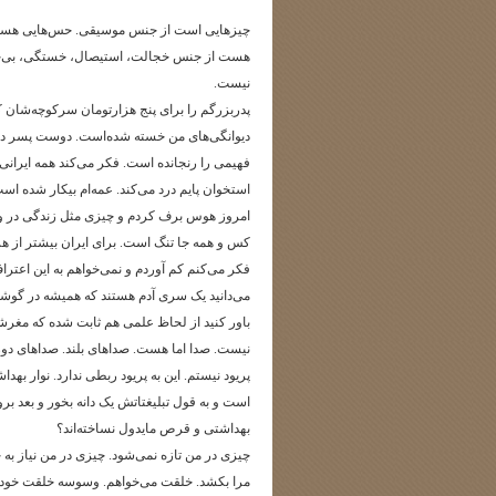
چیزهایی است از جنس موسیقی. حس‌هایی هست ک
هست از جنس خجالت، استیصال، خستگی، بی‌حو
نیست.
پدربزرگم را برای پنج هزارتومان سرکوچه‌شان ک
دیوانگی‌های من خسته شده‌است. دوست پسر دوست
فهیمی را رنجانده است. فکر می‌کند همه ایرانی‌ه
استخوان پایم درد می‌کند. عمه‌ام بیکار شده است 
امروز هوس برف کردم و چیزی مثل زندگی در وح
کس و همه جا تنگ است. برای ایران بیشتر از هر
فکر می‌کنم کم آوردم و نمی‌خواهم به این اعتراف
می‌دانید یک سری آدم هستند که همیشه در گوشش
باور کنید از لحاظ علمی هم ثابت شده که مغرش
نیست. صدا اما هست. صداهای بلند. صداهای دور
پریود نیستم. این‌ به پریود ربطی ندارد. نوار ب
است و به قول تبلیغتاتش یک دانه بخور و بعد برو 
بهداشتی و قرص مایدول نساخته‌اند؟
چیزی در من تازه نمی‌شود. چیزی در من نیاز به
مرا بکشد. خلقت می‌خواهم. وسوسه خلقت خود خ