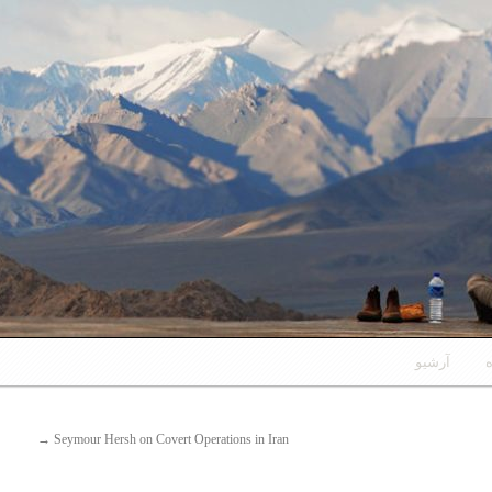
ه
آرشیو
→
Seymour Hersh on Covert Operations in Iran