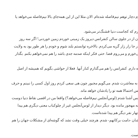
دچار توهم نیم‌فاصله شده‌ام. الان مثلا این از این همه‌جای بالا نیم‌فاصله می‌خواهد یا
مدن از در جلوی سالن کنفرانس دیروز یک زمینی خوردم زمین خوردنی! اگر سه روز
ا زار زار گریه می‌کردم. بالاخره توانستم بلند شوم و خودم را هر طور بود به ولایت
خورم و می‌روم فضا. حتی فکر اینکه صدمه جدی باشد را هم نمی‌خواهم بکنم. بگذار
دارم. کنفرانس را هم می‌گذارم کنار آنها. فعلا از حواشی بگویم که همیشه از اصل
بور به معاشرت شدم. می‌گویم مجبور چون هی سعی کردم روز اول کسی را نبینم و حرف
س احتمالا همه تو را یادشان خواهد ماند.
نجلس آشنا شدم (‌لوس‌آنجلس نیم‌فاصله می‌خواهد؟) واقعا من در اقصی نقاط دنیا دوست
مهجور مانده بود. دیگر دیدار از لوس‌آنجلس غیر از چلوکباب معنی دیگری هم پیدا
ار نفر دیگر هم پیدا شده‌است.
شان -دامت برکاتهم- شدم. هرچند خیلی وقت نشد که گوشه‌ای از مشکلات جهان را هم
است.