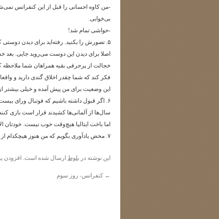
-من کاوه احسانی را قبل از این کنفرانس نمی‌شن
بی‌خوابی.
-حواشی تمام شد!
۵. تصورش را بکنید. رفته‌اید برای دیدن دوستی 
اصلا برای دیدن این دوست می‌روید جایی. بعد خ
خجالت از پرحرفی بقیه همراهان شما ملاحظه کنید
فکر کند که شما چقدر اخلاق گندی دارید و واقعا 
این وضعیت برای من پیش آمده و خیلی بیشتر از ای
۶. اگر قبول داشته باشیم که فوتبال ورای بیست 
سال‌ها از آلمانی‌ها کشیدند قرار است بازی کنند.
اما باخت ایتالیا هیچ‌وقت خوب نیست. خودتان الا
۷. محض یادآوری بگویم که من هنوز هیچکدام از بازی‌های این دوره را ندیدم. این هم از زندگی سگی ما.
این نوشته در
بلوط
ارسال شده است. افزودن
پی
←
کنفرانس- روز سوم