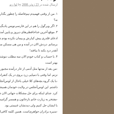
ارسال شده در
23 ژوئن 2008
by
لوا زند
۱. من از وقتی فهمیدم نیم‌فاصله را چطور بگذارم 
نه؟
۲. اگر ویرگول را هم در این فارسی‌نویس یادبگیرم که کجاست دنیا قشنگ‌تر می‌شود.
۳. موقع آخرین خداحافظی‌های دیروز و پایین آ
ادعای قلدری پیش کیارش و پیمان نکرده بودم در ج
برسانم. دردش الان در آمده و من هی مسکن می‌
آنقدر درد بکند تا بیافتد!
۴. با حساب و کتاب خودم الان سه مطلب ننوشته 
بهتر است
-من بعد از مدتها مثل آدمی از غار درآمده مج
نزنم. اما وقتی با دمپایی زرد بروی در یک کنفران
-با یک گروه بچه‌های کلا خیلی باحال از لوس‌آ
داشتم. این لوس‌آنجلس در ولایت خودمان همیشه 
کرد. جدای اینکه برای حل مشکلات جهانی الان چه
-مفتخر به زیارت خانم نازخاتون و همسر گرامی
با ایشان حل کنیم ولی دیدنشان غنیمتی بود.
-منیره برادران جواهری‌است. همین کلمه کافی‌