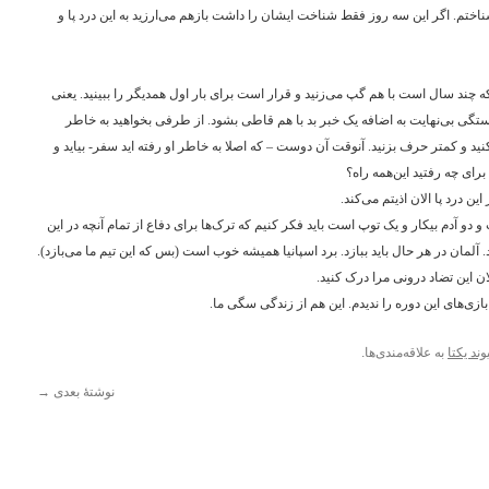
اختم. اگر این سه روز فقط شناخت ایشان را داشت بازهم می‌ارزید به این درد پا و
که چند سال است با هم گپ می‌زنید و قرار است برای بار اول همدیگر را ببینید. یعنی
ستگی بی‌نهایت به اضافه یک خبر بد با هم قاطی بشود. از طرفی بخواهید به خاطر
 و کمتر حرف بزنید. آنوقت آن دوست – که اصلا به خاطر او رفته اید سفر- بیاید و
برای چه رفتید این‌همه راه؟
ن درد پا الان اذیتم می‌کند.
و دو آدم بیکار و یک توپ است باید فکر کنیم که ترک‌ها برای دفاع از تمام آنچه در این
 آلمان در هر حال باید ببازد. برد اسپانیا همیشه خوب است (‌بس که این تیم ما می‌بازد).
ن این تضاد درونی مرا درک کنید.
وند یکتا
به علاقه‌مندی‌ها.
نوشتهٔ بعدی
→