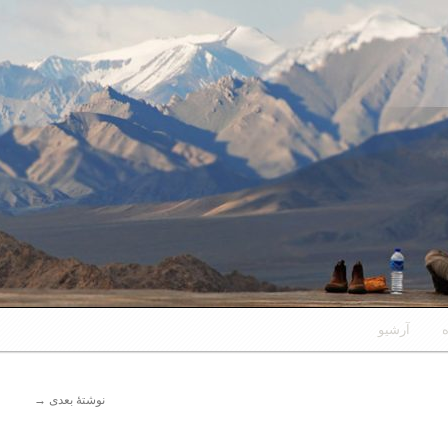
ه
آرشیو
نوشتهٔ بعدی
→