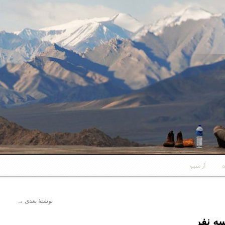
ه
آرشیو
نوشتهٔ بعدی
→
سه نفر