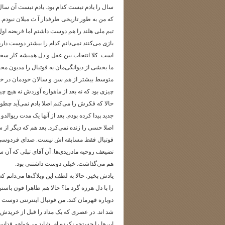
سال را یادم نیست کدام بود. یادم نیست آن سال که
که من به طور تاریخی طرفدار آ ث میلان نبودم. ب
تیم ملی هلند را هم دوست داشتم اما فریضه اول ا
بازی می‌کنند نمی‌دانم کدام را بیشتر دوست دارم
است. کلا انتخاب بین عقل و دل همیشه کار سخت
ما بخشی از دیوانگی‌مان به فوتبال را مدیون 
متوسط بیشتر از هم سن و سالان خودمان در خارج
چیزی بود که نه بعد از ماهواره آوردش نه هیچ چی
حالا که فکرش را می‌کنم اصلا یادم نمی‌آید چط
جدید پیدا کرده بودم. بعد از آنها یک مدت ریوال
اصلا حسی را زنده نمی‌کرد. بعد هم که دیگر از 
فوتبال فقط مسابقه اش نیست. صدای فردوسی پو
تضیعف روحیه مادریدی‌ها. آن آقای تپلی که آن
هم می‌گذاشت. خیلی دوست داشتنی بود.
یادش بخیر. حالا به لطف این وبلاگ‌ها می‌دانم ک
را با دل هرزه گرد ما؟ حالا هم ظاهرا فون ب
دوباره قهرمان کند. من فوتبال اینترنتی دوست 
شد اند. در عصری که یک مداد را قبل از خریدش ص
این‌ها را جستجو نکرده ام. شاید می‌خواهم قدا