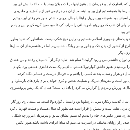
 دانمارک آمد و قهرمان شد هنوز اینها در آ ث میلان بودند یا نه. حالا جالبش این بود
ارسلونا همیشه تیم اول بود و البته بعد از آن هم هر تیمی غیر از جاکش‌های مادریدی.
سپانیا بود. همیشه بین برزیل و ایتالیا جدال درونی داشتم. هنوز هم وقتی این دو تیم
. ولی آن شب که روبروتو باجو پنالتی را خراب کرد تا خود صبح گریه کردم. این را یادم
ی بود.
محدودیت‌های جمهوری اسلامی هستیم و در این هیچ شکی نیست. همانطور که شاید بطور
 از کشور از دیدن جک و جانور و ببر و پلنگ لذت ببریم. اما در عاشقی‌های آن سال‌ها
زی دیگر.
ور دوران عاشقی من و رود گولیت* تمام شد. شاید دیگر از آ ث میلان رفتند و من عشاق
دو را پرستیدم. هنوز عاشق گواردیولا هستم. مالدینی یک مدت فانتزی عشقی بود. بکهام
سال دو هزار و سه به بعد نه کسی را یافتم و نه فوتبال درست و حسابی نگاه کردم.
ر است و تلفن‌های تبریک و تسلیت بعدش و کری خواندن برای بازی‌های بارسلونا و
 سال‌ها ورزش و مردم را گزارش می‌کرد را یادتا ن است؟ همان که یک ریش پروفسوری
ه سال گذشته ریکارد مربی بارسلونا بود و امسال گواردیولا است. می‌بینید بازی روزگار
استن مربی هلند است و تیمش را قرار است همانطور که سال هشتاد و هشت قهرمان کرد
ندارم. هنوز عکس‌های جام را ندیدم که ببینم عشاق سابق و پیرمردان امروز چه شکلی
دبار از زوایای مختلف در اینترنت می‌بینم که مبادا ایرادی داشته باشد هنوز عکس
ست عشق‌های نوجوانی حفظ بمانند.