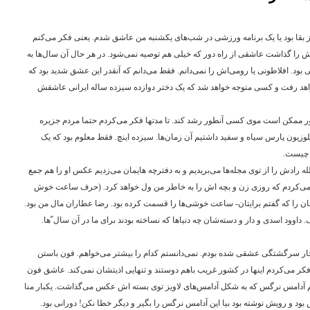
راز بقا بود یا یک برنامه ورزشی در شب‌های یکشنبه من عاشق شدم. یعنی فکر می‌کنم
ش را گذاشت عاشقی از راه دور که خیلی هم توصیه نمی‌شود. در هر حال آن سال‌ها به
ود. افلاطونی یا رومی‌اش را نمی‌دانم. فقط می‌دانم که آنقدر این عشق شدید بود که
اهد رفت و کسی متوجه خواهد شد که یک دختر دوازده سیزده ساله ایرانی عاشقش
ر ممکن است موی کسی آنطور رشد کند. تا مدتها فکر می‌کردم حتما مردم جزیره
لوزیون پارس سیاه و سفید داشتیم آن زمان‌ها. سیزده اینچ. فقط معلوم بود که یک
 چیست.
رادش را از توی مجله‌ها می‌بریدیم و به دفترچه هایمان می‌زدیم عکس او را هم جمع
ر می‌کردم که روزی زن و بچه اش را به خاطر من ول خواهد کرد. (‌حرف ساعت خوش
ان را که گفتم برایتان- ساعت خوشی‌ها را قسمت کرده بود. رضا عطاران مال من بود.
داوود اسدی و دار و دسته‌شان چه دنیاها که نساخته بودند برای ما در آن سال‌ ّها.
چار سرگشتگی عشقی شده بودم. نمی‌دانستم کدام را بیشتر می‌خواهم. فون باستن
ر می‌کردم اینها در کشور غریب باهم دوستند و تنهایی اذیتشان نمی‌کند. عاشق فون
سم آدامس نرگس که به شکل آدامس‌های لاویز توی بسته اش عکس می‌گذاشت. یکبار منا
ود و رویش نوشته بود بیا این آدامس نرگس را بگیر و دیگر خطا نکن!‌ دورانی بود.