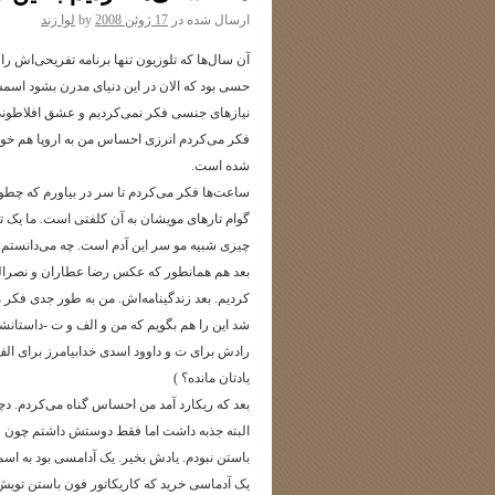
ارسال شده در
17 ژوئن 2008
by
لوا زند
آن سال‌ها که تلوزیون تنها برنامه تفریحی‌اش 
حسی بود که الان در این دنیای مدرن بشود اسم
نیازهای جنسی فکر نمی‌کردیم و عشق افلاطونی ب
فکر می‌کردم انرزی احساس من به اروپا هم خو
شده است.
ساعت‌ها فکر می‌کردم تا سر در بیاورم که چطو
گوام تارهای مویشان به آن کلفتی است. ما یک ت
چیزی شبیه مو سر این آدم است. چه می‌دانستم
بعد هم همانطور که عکس رضا عطاران و نصرالله 
کردیم. بعد زندگینامه‌اش. من به طور جدی فک
شد این را هم بگویم که من و الف و ت -داستانش
رادش برای ت و داوود اسدی خدابیامرز برای الف. 
یادتان مانده؟ )
بعد که ریکارد آمد من احساس گناه می‌کردم. د
البته جذبه داشت اما فقط دوستش داشتم چون فک
باستن نبودم. یادش بخیر. یک آدامسی بود به ا
یک آدماسی خرید که کاریکاتور فون باستن تویش ب