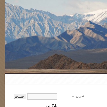
نفرین
→
بایگانی