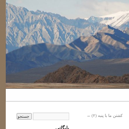
کشتن ما با پنبه (۲)
→
بایگانی