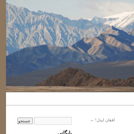
افغان ایدل!
→
بایگانی