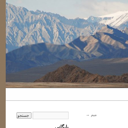
میم
→
بایگانی