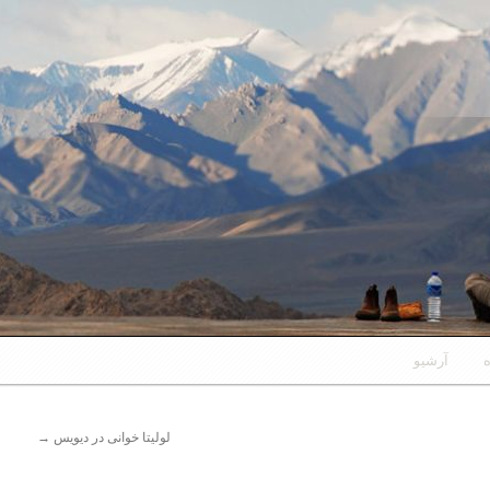
ه
آرشیو
لولیتا خوانی در دیویس
→