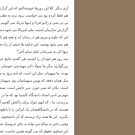
آری دیگر. کلا این روزها خوشحالیم که این گز
هم غلط کرده بود می خواست برود بزند به نطنز
بی بی سی و رادیو فردا و اینها تبریک می گوییم 
گزارش سازمان امنیت ملی امریکا می شود دستا
این که جلوه و مریم هم در زندان اند و بقیه ه
هم نمی شود پوشید. این چکمه ها خیلی از راه ب
زنها کی به سرشان عقل میاید آخر؟
سه روز هم خودتان را کشتید هی گفتید خلیج عربی 
بزرگواری. مگر ما سواد دکتر مهندسی خودمان کم 
بودند. ما میهمان. مثل این است که آدم برود به 
مثل همان دفعه که پوتین میهمانمان بود. میهم
است. تکان که نمی خورد. سر جایش است. سند 
مهم بی ادبی استاد دانشگاه کلمبیا بود که ما در و
پرزیدنت ما – که آنهم جوک برای ژاکتش گفتیم آ
هستند که در دانشگاهشان یک ایرانی را با باطوم
بگیرند. این ها همه نژاد پرستند که آن دانشجوی 
وقتی دختر نه ساله می تواند به جای عروسک شوه
این تساوی حقوق که می گویند همین جاست. چه م