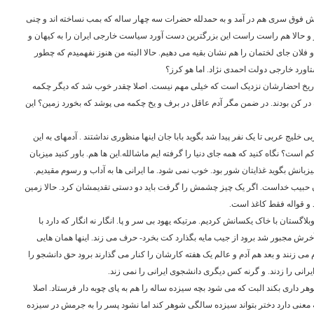
ارش فوق سری هم در آمد و به حمدلله حضرات سه چهار ساله که بمب نساخته اند و چنی
 و حالا هم راست راست این بزرگترین دست آورد سیاست خارجی ایران را به کیهان و
و فلان جای لختمان را هم نشان بقیه می دهیم. حالا البته من هنوز نفهمیدم که چطور
ورد خارجی دولت احمدی نژاد. اما هو کرز؟
م تاریخ احضارشان نزدیک است که خیلی مهم نیست. اصلا چقدر خوب شد که دیگر چکمه
ه در کن بودند. در ضمن مگر آدم عاقل در برف و یخ چکمه می پوشد که بخورد زمین؟ این
خلیج عربی تا یک نفر پیدا شد بگوید بابا جان اینها منظوری نداشتند . آدمهای به این
است؟ نگاه کنید که همه جای دنیا را گرفته ایم ماشالله.این ها هم. باور کنید میزبان
میزبانش بگوید غذایتان شور بود. خوب نمی شود. ما ایرانی ها به آداب و رسوم مقیدیم.
ان حبیب خداست. اگر یک چیز چشمش را گرفت باید دو دستی تقدیمشان کرد. حالا زمین
و قواله فقط کاغذ است.
بلاگستان با خاک یکسانش کردیم. مرتیکه یهود بی سر و پا. انگار نه انگار که دارد با
خرش مجبور شد برود از جیب مایه بگذارد کت بخرد- حرف می زند. اینها همان هایی
 می زنند و بعد هم آدم و عالم یک هفته کارشان را کنار می گذارند برود حق دانشجو را
ایرانی را زدند. و گرنه کس دیگری دانشجوی ایرانی را نمی زند.
ر داری بکند البت که می شود بچه سیزده ساله را هم به پای چوبه دار فرستاد. اصلا
عنی دارد دختر بتواند سیزده سالگی شوهر کند اما نشود پسر را به جرمش در سیزده