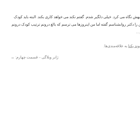
بهش نگاه می کرد. خیلی دلگیر شدم. گفتم نکند می خواهد کاری بکند. البته باید کودک
ن را دکتر روانشناسم گفته اما من اینروزها می ترسم که بالغ درونم ترتیب کودک درونم
م…
وند یکتا
به علاقه‌مندی‌ها.
ژانر وبلاگی – قسمت چهارم:
→