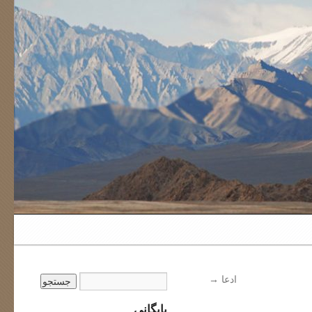
ادعا
→
بایگانی