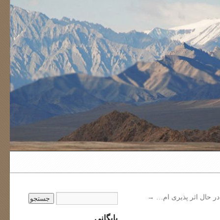
در حال اثر پذیری ام…
→
بایگانی