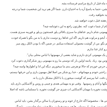
 ماه قبل از تاریخ مراسم فرستاده بشه.
شن- حتما به پاسخ آره یا نه احتیاج دارن. شما اگر هم نرید این شخصیت شما و درجه
د نخواهید رفت.
و هفته قبل دعوت خواهید شد.
 از شما دعوت کنه. نظرتون راجع به این دعوتنامه چیه؟
 مهمونی شام داریم. غذاهای ما سبزی باقالی پلو, فسنجون و پلو, و قورمه سبزی هست.
 آبجو و مرلوت هم داریم. اگه این غذاها رو دوست نداری یا به من بگو یا همراه خودت
 بگو. من از گوشت معمولی استفاده میکنم. در ضمن اگه با بودن الکل روی میز
کنار غذا نذارم.
 مهمونی کردی دارم و شاید بعضی از مهمونها با لباس محلی بیان”.
انوس بود. زیاد. یادمه اولین بار که دوستی ما رو به مهمونی روز شکرگذاری دعوت کرد
حرص خوردم که حالا تو هرچی بدی ما میخوریم. دیگه این ادا و اطوارها واسه چیه؟
ای راحتی خودم و مهمانهام – خدا رو شکر من اصلا اهل مهمون بازی و این حرفها نیستم-
ین دقت. اما بپرسم که گوشت میخورن یا با الکل مشکل دارن یا نه.
ا و آدام و رسومها . وقتی تو یه مهمانی هندی و چینی و روس و آلاسکایی داری باید
شت نخوره یا مهمان آلاسکایی ات چیزی جز گوشت نخوره. یا مسلمانی باشه که اصلا
نی ها – مخصوصا اگه خارج از خونه و تو رستوران یا سالن برگذار بشن- باید لباس
اه نمیدن. خیلی از مهمانی ها هم موضوع دارن. مثلا جشن تولد جاسوسی, یا جنگ