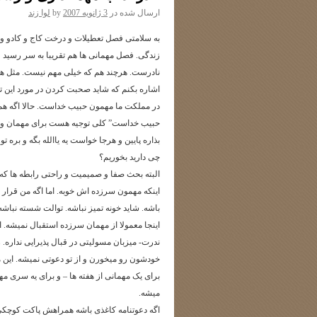
ارسال شده در
3 ژانویه 2007
by
لوا زند
به سلامتی فصل تعطیلات و درخت کاج و کادو و 
زندگی. فصل مهمانی ها هم تقریبا به سر رسید و
نادرست. هرچند هم که خیلی مهم نیست. مثل هم
اشاره بکنم که شاید صحبت کردن در مورد این تف
در مملکت ما مهمون حبیب خداست. حالا اگه 
حبیب خداست” کلی توجیه هست برای مهمان و 
بذاره پایین و هرجا خواست یه یاالله بگه و بره ت
چی دارید بخوریم؟
البته بحث صفا و صمیمیت و راحتی رابطه ها که 
اینکه مهمون سرزده اش خوبه. اما اگه من قرار
باشه. شاید خونه تمیز نباشه. توالت شسته نباشه
اینجا معمولا از مهمان سرزده استقبال نمیشه. ا
ندرت- میزبان مسولیتی در قبال پذیرایی نداره. ر
خودشون رو میخورن و از تو دعوتی نمیشه. این
برای یک مهمانی از هفته ها – و برای یه سری 
میشه.
اگه دعوتنامه کاغذی باشه همراهش پاکت کوچکی – 