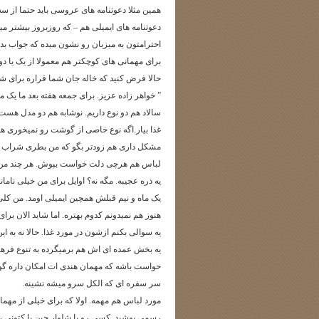
همین مثلا دعوتنامه های عروسی باید حتما از سه
دعوتنامه های ایمیلی هم – که روزبروز بیشتر می
احترامتون به میزبان رو نشون میده که جواب بدی
برای مهمانی های کوچکتر هم معمولا از یک یا د
حالا فرض کنید که خاله جان شما قراره برای شام
” خواهر زاده عزیز. برای جمعه هفته بعد ما یک
سالاد هم دو نوع داریم. نوشابه هم دو مدل هست.
غذا بیار.اگه نوع خاصی از گوشت رو نمیخوری هم
مشکل داری هم زودتر بگو که من بطری شراب رو 
لباس هم هرچی دلت خواست بپوش. هر چند من یک
یه ذره عجیبه. مگه نه؟ اوایل برای من خیلی نام
یک ماه و نیم قبلش همچین ایمیلی اومد. من کلی 
هنوز هم نمیدونم کدوم بهتره. اما شاید الان بر
یه سوالی بکنم ازشون در مورد غذا. حالا نه به ا
یه بخش عمده ای اش هم برمیگرده به تنوع فرهنگه
حواست باشه که مهمان هندی ات امکان داره گو
سر سفره ای که الکل سرو میشه نشینه.
مورد لباس هم مهمه. اولا که برای خیلی از مهما
رسمی پوشید. کسی رو با شلوار جین یا کتونی ر