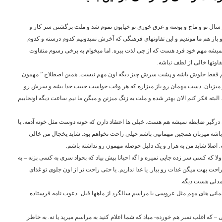
سال نو و ماچ و بوسه و عرق خوری تو خیابون تموم شد و ملت برگشتن سر کار و
 باز هم ما موندیم و این تفاوتهای فرهنگی که آخرش نمیدونیم کدوم درسته و کدوم
یشه مهم خود فرد هست که از چی لذت ببره. اما میخوام به برخی رسوم متفاوت
اوتها خالی از لطف نباشه.
هم فقط جلوش باشه و پشت سرش چیز دیگه اون مهم نیست. همین اصطلاح ” مهمون
میزبان. دست مهمان رو باز میزاره که هر وقت خواست حبیب خدا بشه و سرش رو
و. البته فکر کنم الان بهتر شده و ملت یه زنگ میزنن و میگن ما نیم ساعت دیگه اونجاییم
درگیر ضابطه نمیشه هم هست. خیلی ها اعتقاد دارن که خونه دوست مثل خونه آدمه. یا
 باشه میزبان همچین مهمانیی باشم خیلی راحت نخواهم بود. شاید یخچال من خالی
. اصلا شاید من به هزار و یک دلیل حوصله مهمون رو نداشته باشم.
ولا که کسی سر زده جایی نمیره و اگه احیانا پیش بیاد که بخواد سری به کسی بزنه – به
احت بهت میگن غذات رو بیار. یا غذا نداریم. یا حتی راحت تر از اون جلوی تو غذای
 مدلی هست دیگه.
مهمانی های مهم مثل عروسی یا مراسم سالگرد از ماهها قبل- دعوت نامه فرستاده
که اغلب تمبر هم خورده- میاد که شما اعلام کنید به مراسم میرید یا نه. به خاطر