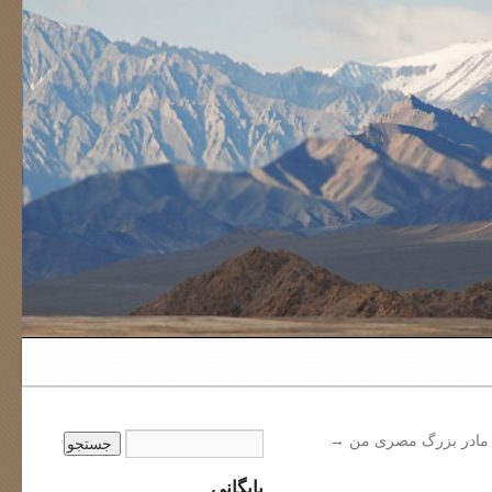
مادر بزرگ مصری من
→
بایگانی