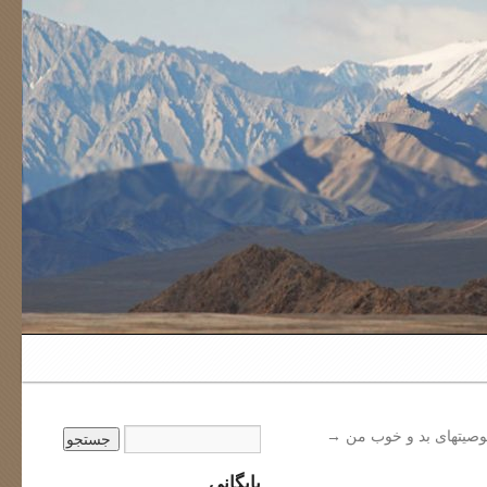
صیتهای بد و خوب من
→
بایگانی