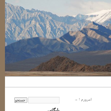
امروزم !
→
بایگانی