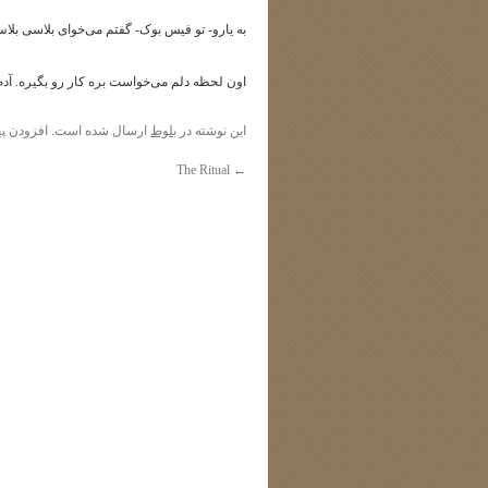
به یارو- تو فیس بوک- گفتم می‌خوای بلاسی بلاس
اون لحظه دلم می‌خواست بره کار رو بگیره. آدم
این نوشته در
بلوط
ارسال شده است. افزودن
پی
The Ritual
←