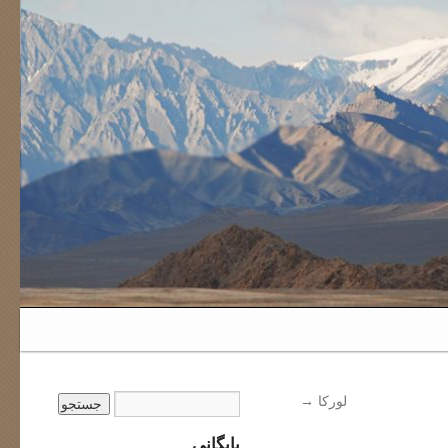
لورکا
→
بایگانی